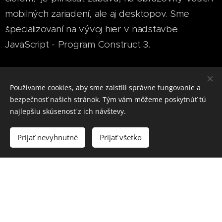
mobilných zariadení, ale aj desktopov. Sme
špecializovaní na vývoj hier v nadstavbe
JavaScript - Program Construct 3.
Používame cookies, aby sme zaistili správne fungovanie a
bezpečnosť našich stránok. Tým vám môžeme poskytnúť tú
Vytvárame zábavné aplikácie.
najlepšiu skúsenosť z ich návštevy.
Naša spoločnosť Halboxgames sa špecializuje
Prijať nevyhnutné
Prijať všetko
Vytvoriť stránky
Vytvorte si webové stránky zdarma!
na vývoj webových a mobilných aplikácií a hier.
Naše hry nájdete na obchodných platformách,
pre android, windows a do budúcna plánujeme
rozšíriť aj pre IOS platformu a taktiež podružné
obchody dostupné na trhu.